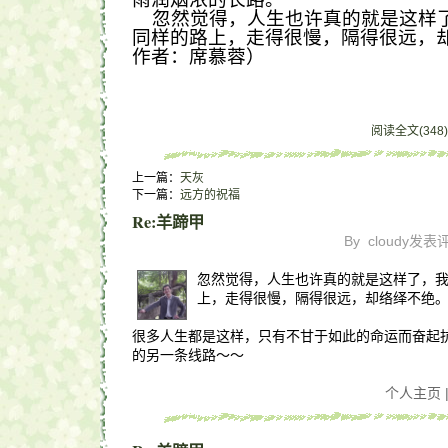
忽然觉得，人生也许真的就是这样
同样的路上，走得很慢，隔得很远，
作者：席慕蓉）
阅读全文
(348)
上一篇：
天灰
下一篇：
远方的祝福
Re:羊蹄甲
By
cloudy
发表
忽然觉得，人生也许真的就是这样了，
上，走得很慢，隔得很远，却络绎不绝
很多人生都是这样，只有不甘于如此的命运而奋起
的另一条线路～～
个人主页 