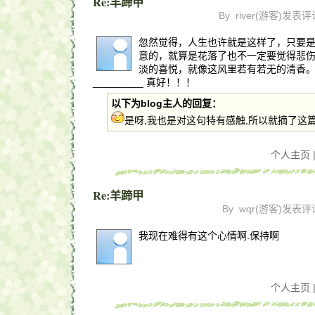
Re:羊蹄甲
By
river(游客)
发表评
忽然觉得，人生也许就是这样了，只要
意的，就算是花落了也不一定要觉得悲
淡的喜悦，就像这风里若有若无的清香
_________ 真好！！！
以下为blog主人的回复：
是呀,我也是对这句特有感触,所以就摘了这篇
个人主页 
Re:羊蹄甲
By
wqr(游客)
发表评
我现在难得有这个心情啊.保持啊
个人主页 