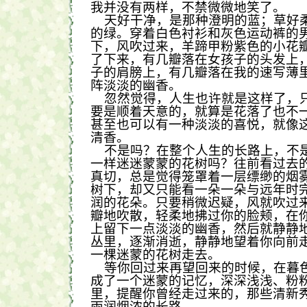
我并没有两样，不禁微微地笑了。
天好干净，是那种澄明的蓝；草好
的绿。穿着白色衬衫和灰色运动裤的
下，风吹过来，羊蹄甲粉紫色的小花
了下来，有几瓣落在女孩子的头发上
子的肩膀上，有几瓣落在我的速写薄
阵淡淡的幽香。
忽然觉得，人生也许就是这样了，
要是顺着天意的，就算是花落了也不
甚至也可以有一种淡淡的喜悦，就像
清香。
不是吗？在整个人生的长路上，不
一样迷迷蒙蒙的花树吗？往前看过去
真切，总是觉得笼罩着一层缥缈的烟
树下，却又只能看一朵一朵与远年时
润的花朵。只要稍微迟疑，风就吹过
瓣地吹散，轻柔地拂过你的脸颊，在
上留下一点淡淡的幽香，然后就静静
丛里，逐渐消逝，静静地望着你向前
一棵迷蒙的花树走去。
等你回过来再望回来的时候，在暮
成了一个迷蒙的记忆，深深浅浅、粉
里，提醒你曾经走过来的，那些清新
雨润烟浓的长路。