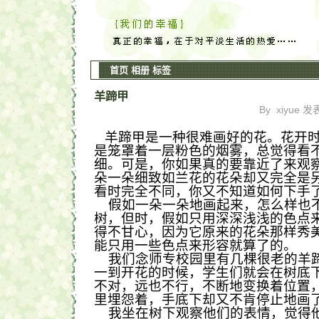
首页
相册
标签
羊蹄甲
By xiyue 发
羊蹄甲是一种很难画好的花。花开
是笼罩着一层粉色的烟雾，总觉得看
细。可是，你如果真的要靠近了来观
朵一朵细致如兰花的花朵却又完全是
看时完全不同，你又不知道如何下手
假如一朵一朵地画起来，怎么样也
树，但时，假如只用深深浅浅的色点
得不甘心，因为它原来的花朵那样秀
能只用一些色点来形容就算了的。
我们念师专校园里有几棵很老的羊
一到开花的时候，学生们就会在树底
不对，远也不行，不断地变换着位置
里埋怨着，手底下却又不肯停止地画
我坐在树下观察他们的表情，觉得